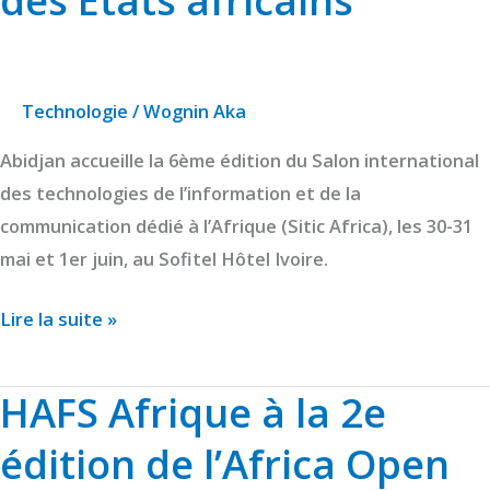
numérique
des
États
Technologie
/
Wognin Aka
africains​​
Abidjan accueille la 6ème édition du Salon international
des technologies de l’information et de la
communication dédié à l’Afrique (Sitic Africa), les 30-31
mai et 1er juin, au Sofitel Hôtel Ivoire.
Lire la suite »
HAFS Afrique à la 2e
HAFS
Afrique
édition de l’Africa Open
à