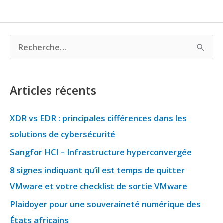
R
e
c
Articles récents
h
e
XDR vs EDR : principales différences dans les
r
solutions de cybersécurité
c
Sangfor HCI – Infrastructure hyperconvergée
h
8 signes indiquant qu’il est temps de quitter
e
VMware et votre checklist de sortie VMware
r
Plaidoyer pour une souveraineté numérique des
États africains​​