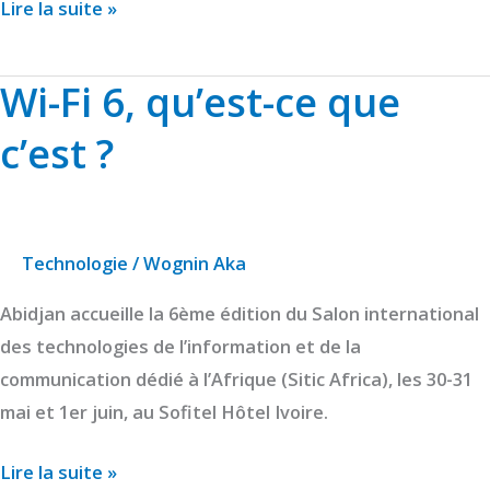
Lire la suite »
numérique
du
continent”
Wi-Fi 6, qu’est-ce que
Wi-
Fi
c’est ?
6,
qu’est-
ce
que
Technologie
/
Wognin Aka
c’est
Abidjan accueille la 6ème édition du Salon international
?
des technologies de l’information et de la
communication dédié à l’Afrique (Sitic Africa), les 30-31
mai et 1er juin, au Sofitel Hôtel Ivoire.
Lire la suite »