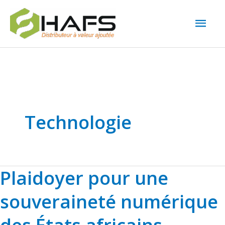
Aller
Men
au
prin
contenu
Technologie
Plaidoyer pour une
Plaidoyer
pour
souveraineté numérique
une
souveraineté
des États africains​​