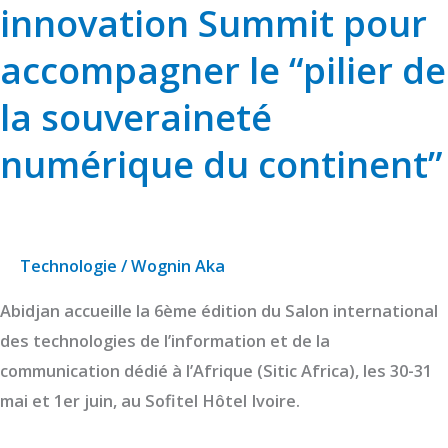
la
innovation Summit pour
2e
accompagner le “pilier de
édition
de
la souveraineté
l’Africa
numérique du continent”
Open
innovation
Summit
pour
Technologie
/
Wognin Aka
accompagner
le
Abidjan accueille la 6ème édition du Salon international
“pilier
des technologies de l’information et de la
de
communication dédié à l’Afrique (Sitic Africa), les 30-31
la
mai et 1er juin, au Sofitel Hôtel Ivoire.
souveraineté