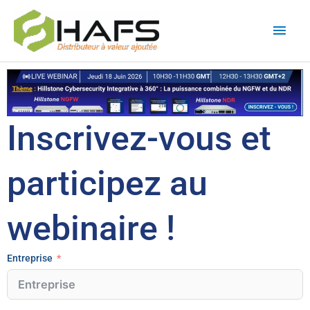
Aller
Men
au
contenu
princ
Inscrivez-vous et
participez au
webinaire !
Entreprise