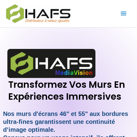
Aller
Men
au
contenu
princ
Transformez Vos Murs En
Expériences Immersives
Nos murs d'écrans 46" et 55" aux bordures
ultra-fines garantissent une continuité
d’image optimale.